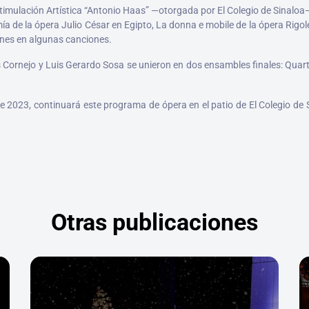
timulación Artística “Antonio Haas” —otorgada por El Colegio de Sinaloa—
de la ópera Julio César en Egipto, La donna e mobile de la ópera Rigoletto
enes en algunas canciones.
is Cornejo y Luis Gerardo Sosa se unieron en dos ensambles finales: Quart
e 2023, continuará este programa de ópera en el patio de El Colegio de S
Otras publicaciones