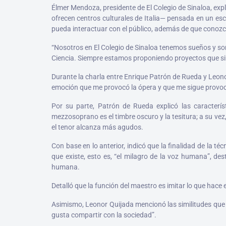
Élmer Mendoza, presidente de El Colegio de Sinaloa, exp
ofrecen centros culturales de Italia— pensada en un esce
pueda interactuar con el público, además de que conozca
“Nosotros en El Colegio de Sinaloa tenemos sueños y som
Ciencia. Siempre estamos proponiendo proyectos que sirv
Durante la charla entre Enrique Patrón de Rueda y Leonor
emoción que me provocó la ópera y que me sigue provo
Por su parte, Patrón de Rueda explicó las caracterí
mezzosoprano es el timbre oscuro y la tesitura; a su vez, 
el tenor alcanza más agudos.
Con base en lo anterior, indicó que la finalidad de la t
que existe, esto es, “el milagro de la voz humana”, d
humana.
Detalló que la función del maestro es imitar lo que hace 
Asimismo, Leonor Quijada mencionó las similitudes que 
gusta compartir con la sociedad”.