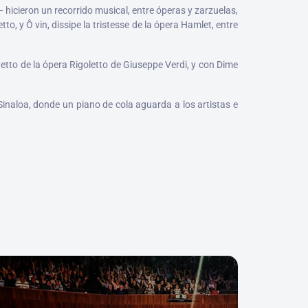
 hicieron un recorrido musical, entre óperas y zarzuelas,
, y Ô vin, dissipe la tristesse de la ópera Hamlet, entre
etto de la ópera Rigoletto de Giuseppe Verdi, y con Dime
inaloa, donde un piano de cola aguarda a los artistas e