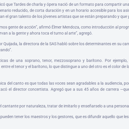
licó que Tardes de charla y ópera nació de un formato para compartir una
nario reducido, de corta duración y en un horario accesible para los asi
n el gran talento de los jóvenes artistas que se están preparando y que 
os gente de acción”, afirmó Élmer Mendoza, como introducción al programa 
an a la gente y ahora toca el turno al arte”, agregó.
 Quijada, la directora de la SAS habló sobre los determinantes en su carre
cando”.
sticas de una soprano, tenor, mezzosoprano y barítono. Por ejemplo
entre el tenor y el barítono, lo que distingue a uno del otro es el color de 
écnica del canto es que todas las voces sean agradables a la audiencia, 
estacó el director concertista. Agregó que a sus 45 años de carrera —q
el cantante por naturaleza, tratar de imitarlo y enseñarselo a una persona
pueden tener los maestros y los gestores, que es difundir aquello que le