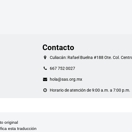
Contacto
Culiacán: Rafael Buelna #188 Ote. Col. Centr
667 752 0027
hola@sas.org.mx
Horario de atención de 9:00 a.m. a 7:00 p.m.
to original
ifica esta traducción