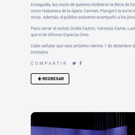
Enseguida, las voces de quienes recibieron la Beca de Es
como Habanera de la ópera Carmen, Piangerò la sorte mía 
otras. Además, el público asistente acompañó a los jóv
Para cerrar el recital, Oralia Castro, Vanessa Gama, Lu
que sí de Alfonso Esparza Oteo.
Cabe señalar que este próximo viernes 1 de diciembre d
invitados.
COMPARTIR
REGRESAR