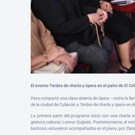
El evento Tardes de charla y ópera en el patio de El C
Para compartir una clase abierta de ópera —como lo llamó
de la ciudad de Culiacán a Tardes de charla y ópera en el 
La primera parte del programa inició con una charla en
gestora cultural, Leonor Quijada. Posteriormente, el re
barítono; estuvieron acompañados en el piano, por Zlat