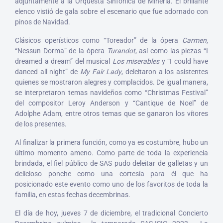
adjuntamente a la Orquesta Sinfónica de Minería. El brillante
elenco vistió de gala sobre el escenario que fue adornado con
pinos de Navidad.
Clásicos operísticos como “Toreador” de la ópera
Carmen
,
“Nessun Dorma” de la ópera
Turandot
, así como las piezas “I
dreamed a dream” del musical
Los miserables
y “I could have
danced all night” de
My Fair Lady
, deleitaron a los asistentes
quienes se mostraron alegres y complacidos. De igual manera,
se interpretaron temas navideños como “Christmas Festival”
del compositor Leroy Anderson y “Cantique de Noel” de
Adolphe Adam, entre otros temas que se ganaron los vítores
de los presentes.
Al finalizar la primera función, como ya es costumbre, hubo un
último momento ameno. Como parte de toda la experiencia
brindada, el fiel público de SAS pudo deleitar de galletas y un
delicioso ponche como una cortesía para él que ha
posicionado este evento como uno de los favoritos de toda la
familia, en estas fechas decembrinas.
El día de hoy, jueves 7 de diciembre, el tradicional Concierto