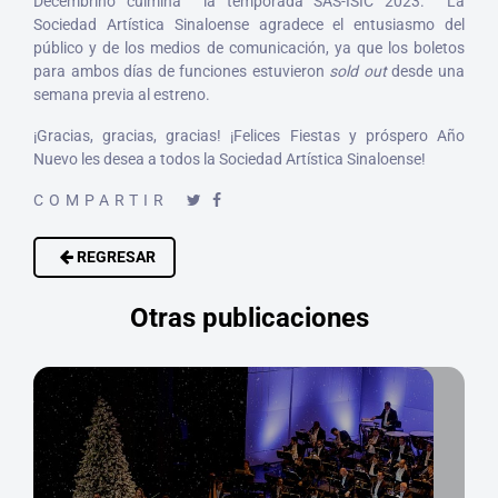
Decembrino culmina la temporada SAS-ISIC 2023. La
Sociedad Artística Sinaloense agradece el entusiasmo del
público y de los medios de comunicación, ya que los boletos
para ambos días de funciones estuvieron
sold out
desde una
semana previa al estreno.
¡Gracias, gracias, gracias! ¡Felices Fiestas y próspero Año
Nuevo les desea a todos la Sociedad Artística Sinaloense!
COMPARTIR
REGRESAR
Otras publicaciones