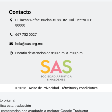
Contacto
Culiacán: Rafael Buelna #188 Ote. Col. Centro C.P.
80000
667 752 0027
hola@sas.org.mx
Horario de atención de 9:00 a.m. a 7:00 p.m.
© 2026 ·
Aviso de Privacidad
·
Términos y condiciones
to original
ifica esta traducción
 comentarios nos ayudarán a mejorar Google Traductor