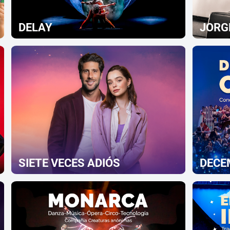
DELAY
JORG
SIETE VECES ADIÓS
DECE