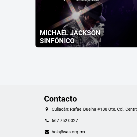
MICHAEL JACKSON
SINFÓNICO
Contacto
Culiacán: Rafael Buelna #188 Ote. Col. Centr
667 752 0027
hola@sas.org.mx