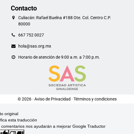
Contacto
Culiacán: Rafael Buelna #188 Ote. Col. Centro C.P.
80000
667 752 0027
hola@sas.org.mx
Horario de atención de 9:00 a.m. a 7:00 p.m.
© 2026 ·
Aviso de Privacidad
·
Términos y condiciones
to original
ifica esta traducción
 comentarios nos ayudarán a mejorar Google Traductor